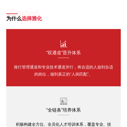
Choose
为什么
选择雅化

“双通道”晋升体系
推行管理通道和专业技术通道并行，将合适的人放到合适
的岗位，做到真正的“人岗匹配”。

“全链条”培养体系
积极构建全方位、全员化人才培训体系，覆盖专业、技