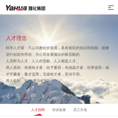
人才理念
科学人才观：凡认同雅化价值观，具有相应的知识和技能，能够
进行创造性劳动，为公司发展做出积极贡献的
人员即为人才。人人作贡献，人人都是人才。
用人原则：有德有才者，给予重用；有德疏才者，培养使用；德
才平庸者，量才适用；无德有才者，坚决不用。
用人机制：实行“赛马机制”。
01
02
03


人才招聘
培训发展
员工天地