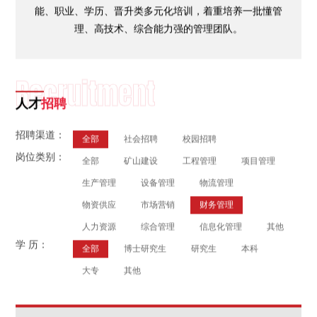
能、职业、学历、晋升类多元化培训，着重培养一批懂管
理、高技术、综合能力强的管理团队。
Recruitment
人才
招聘
招聘渠道：
全部
社会招聘
校园招聘
岗位类别：
全部
矿山建设
工程管理
项目管理
生产管理
设备管理
物流管理
物资供应
市场营销
财务管理
人力资源
综合管理
信息化管理
其他
学 历：
全部
博士研究生
研究生
本科
大专
其他