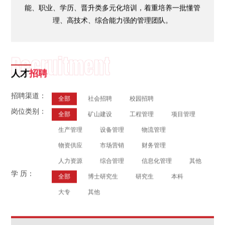
能、职业、学历、晋升类多元化培训，着重培养一批懂管
理、高技术、综合能力强的管理团队。
Recruitment
人才
招聘
招聘渠道：
全部
社会招聘
校园招聘
岗位类别：
全部
矿山建设
工程管理
项目管理
生产管理
设备管理
物流管理
物资供应
市场营销
财务管理
人力资源
综合管理
信息化管理
其他
学 历：
全部
博士研究生
研究生
本科
大专
其他