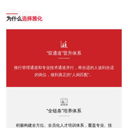
Choose
为什么
选择雅化

“双通道”晋升体系
推行管理通道和专业技术通道并行，将合适的人放到合适
的岗位，做到真正的“人岗匹配”。

“全链条”培养体系
积极构建全方位、全员化人才培训体系，覆盖专业、技