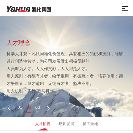
人才理念
科学人才观：凡认同雅化价值观，具有相应的知识和技能，能够
进行创造性劳动，为公司发展做出积极贡献的
人员即为人才。人人作贡献，人人都是人才。
用人原则：有德有才者，给予重用；有德疏才者，培养使用；德
才平庸者，量才适用；无德有才者，坚决不用。
用人机制：实行“赛马机制”。
01
02
03


人才招聘
培训发展
员工天地