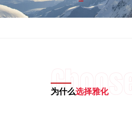

01
02
03

Choos
为什么
选择雅化