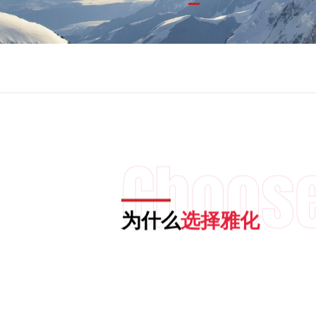

01
02
03

Choos
为什么
选择雅化