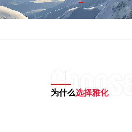

01
02
03

Choos
为什么
选择雅化