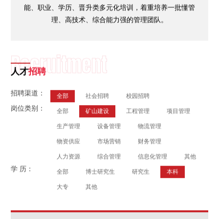
能、职业、学历、晋升类多元化培训，着重培养一批懂管
理、高技术、综合能力强的管理团队。
Recruitment
人才
招聘
招聘渠道：
全部
社会招聘
校园招聘
岗位类别：
全部
矿山建设
工程管理
项目管理
生产管理
设备管理
物流管理
物资供应
市场营销
财务管理
人力资源
综合管理
信息化管理
其他
学 历：
全部
博士研究生
研究生
本科
大专
其他