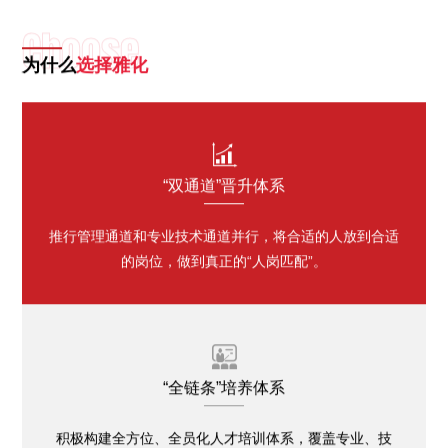
Choose
为什么
选择雅化

“双通道”晋升体系
推行管理通道和专业技术通道并行，将合适的人放到合适
的岗位，做到真正的“人岗匹配”。

“全链条”培养体系
积极构建全方位、全员化人才培训体系，覆盖专业、技