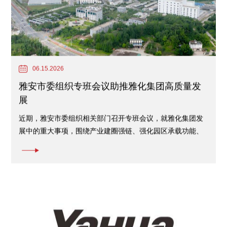

06.15.2026
雅安市委组织专班会议助推雅化集团高质量发
展
近期，雅安市委组织相关部门召开专班会议，就雅化集团发
展中的重大事项，围绕产业建圈强链、强化园区承载功能、
培育壮大龙头企业等核心任务，作出全面、具体的工作部

署，为企业发展注入强大动能。