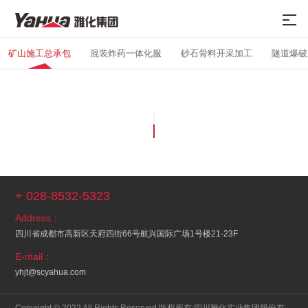
矿山施工总承包
混装炸药一体化服
砂石骨料开采加工
隧道爆破
+ 028-8532-5323
Address：
四川省成都市高新区天府四街66号航兴国际广场1号楼21-23F
E-mail：
yhjt@scyahua.com