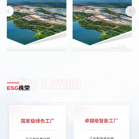


Rating & Award
ESG
殊荣