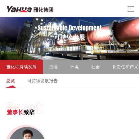
Sustainable Development
可持续发展
雅化可持续发展
治理
环境
社会
负责任矿产采
总览
可持续发展报告
Speech
董事长
致辞